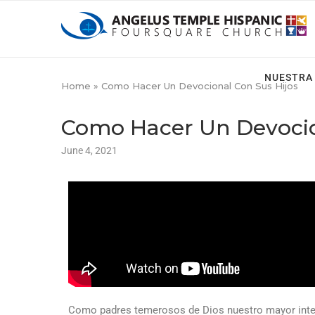
NUESTRA 
Home
»
Como Hacer Un Devocional Con Sus Hijos
Como Hacer Un Devocio
June 4, 2021
Como padres temerosos de Dios nuestro mayor inter